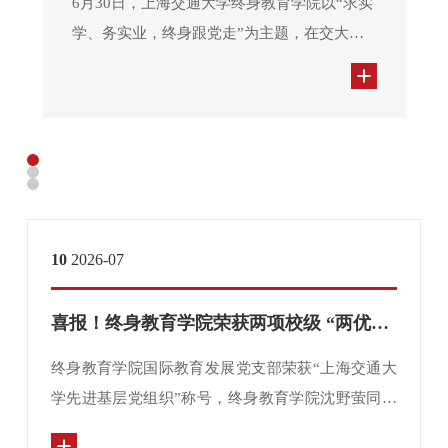
6月30日，上海交通大学终身教育学院以“求实
学、务实业，终身跟党走”为主题，在交大长
宁校区隆重举办庆祝建党105周年主题活动，
深化校地企“三区联动”党建共建，表彰先进党
员、致敬老党员，以理论大讲堂凝聚奋进力
量。
10
2026-07
喜报！终身教育学院荣获两项校级 “两优一先” 荣誉
终身教育学院国际教育发展党支部荣获“上海交通大
学先进基层党组织”称号，终身教育学院沈野萤同志
荣获“上海交通大学优秀共产党员”称号。